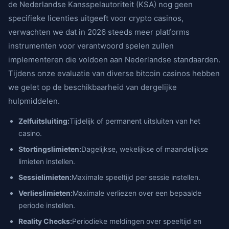
de Nederlandse Kansspelautoriteit (KSA) nog geen
specifieke licenties uitgeeft voor crypto casinos,
verwachten we dat in 2026 steeds meer platforms
instrumenten voor verantwoord spelen zullen
implementeren die voldoen aan Nederlandse standaarden.
Tijdens onze evaluatie van diverse bitcoin casinos hebben
we gelet op de beschikbaarheid van dergelijke
hulpmiddelen.
Zelfuitsluiting:
Tijdelijk of permanent uitsluiten van het
casino.
Stortingslimieten:
Dagelijkse, wekelijkse of maandelijkse
limieten instellen.
Sessielimieten:
Maximale speeltijd per sessie instellen.
Verlieslimieten:
Maximale verliezen over een bepaalde
periode instellen.
Reality Checks:
Periodieke meldingen over speeltijd en