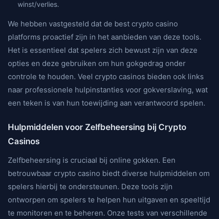
winst/verlies.
We hebben vastgesteld dat de best crypto casino
platforms proactief zijn in het aanbieden van deze tools.
Het is essentieel dat spelers zich bewust zijn van deze
opties en deze gebruiken om hun gokgedrag onder
controle te houden. Veel crypto casinos bieden ook links
naar professionele hulpinstanties voor gokverslaving, wat
een teken is van hun toewijding aan verantwoord spelen.
Hulpmiddelen voor Zelfbeheersing bij Crypto
Casinos
Zelfbeheersing is cruciaal bij online gokken. Een
betrouwbaar crypto casino biedt diverse hulpmiddelen om
spelers hierbij te ondersteunen. Deze tools zijn
ontworpen om spelers te helpen hun uitgaven en speeltijd
te monitoren en te beheren. Onze tests van verschillende