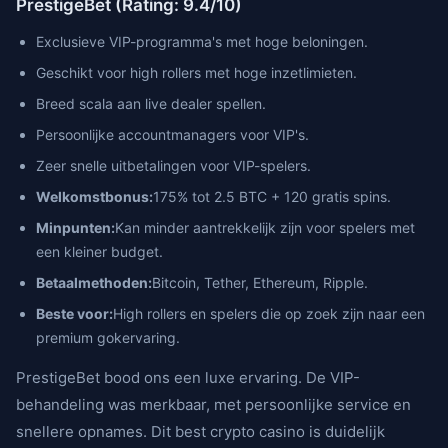
PrestigeBet (Rating: 9.4/10)
Exclusieve VIP-programma's met hoge beloningen.
Geschikt voor high rollers met hoge inzetlimieten.
Breed scala aan live dealer spellen.
Persoonlijke accountmanagers voor VIP's.
Zeer snelle uitbetalingen voor VIP-spelers.
Welkomstbonus:
175% tot 2.5 BTC + 120 gratis spins.
Minpunten:
Kan minder aantrekkelijk zijn voor spelers met
een kleiner budget.
Betaalmethoden:
Bitcoin, Tether, Ethereum, Ripple.
Beste voor:
High rollers en spelers die op zoek zijn naar een
premium gokervaring.
PrestigeBet bood ons een luxe ervaring. De VIP-
behandeling was merkbaar, met persoonlijke service en
snellere opnames. Dit best crypto casino is duidelijk