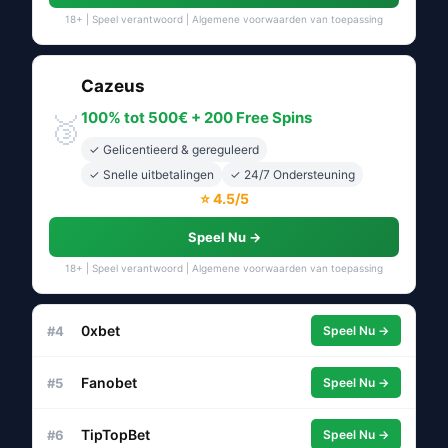
18+ | Speel verantwoord | Algemene voorwaarden van toepassing
Cazeus
100% tot 500€ + 200 Free Spins
🥉
✓ Gelicentieerd & gereguleerd
✓ Snelle uitbetalingen
✓ 24/7 Ondersteuning
⭐ 4.5/5
Speel Nu →
18+ | Speel verantwoord | Algemene voorwaarden van toepassing
0xbet
#4
Speel Nu →
Fanobet
#5
Speel Nu →
TipTopBet
#6
Speel Nu →