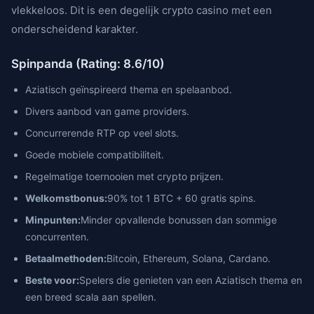
vlekkeloos. Dit is een degelijk crypto casino met een
onderscheidend karakter.
Spinpanda (Rating: 8.6/10)
Aziatisch geïnspireerd thema en spelaanbod.
Divers aanbod van game providers.
Concurrerende RTP op veel slots.
Goede mobiele compatibiliteit.
Regelmatige toernooien met crypto prijzen.
Welkomstbonus:
90% tot 1 BTC + 60 gratis spins.
Minpunten:
Minder opvallende bonussen dan sommige
concurrenten.
Betaalmethoden:
Bitcoin, Ethereum, Solana, Cardano.
Beste voor:
Spelers die genieten van een Aziatisch thema en
een breed scala aan spellen.