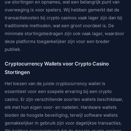
uw stortingen en opnames, wat een belangrijk punt van
overweging is voor spelers. Wij hebben gemerkt dat de
transactiekosten bij crypto casinos vaak lager zijn dan bij
traditionele methoden, wat een groot voordeel is. De
minimale stortingsbedragen zijn ook vaak lager, waardoor
deze platforms toegankelijker zijn voor een breder
publiek.
Cryptocurrency Wallets voor Crypto Casino
Stortingen
Het kiezen van de juiste cryptocurrency wallet is
essentieel voor een soepele ervaring bij een crypto
casino. Er zijn verschillende soorten wallets beschikbaar,
elk met hun eigen voor- en nadelen. Hardware wallets
bieden de hoogste beveiliging, terwijl software wallets
gemakkelijker in gebruik zijn voor dagelijkse transacties.
We hebben geconstateerd dat de meeste crypto casinos