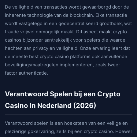
De veiligheid van transacties wordt gewaarborgd door de
inherente technologie van de blockchain. Elke transactie
wordt vastgelegd in een gedecentraliseerd grootboek, wat
fraude vrijwel onmogelijk maakt. Dit aspect maakt crypto
casinos bijzonder aantrekkelijk voor spelers die waarde
hechten aan privacy en veiligheid. Onze ervaring leert dat
de meeste best crypto casino platforms ook aanvullende
beveiligingsmaatregelen implementeren, zoals twee-
factor authenticatie.
Verantwoord Spelen bij een Crypto
Casino in Nederland (2026)
Verantwoord spelen is een hoeksteen van een veilige en
plezierige gokervaring, zelfs bij een crypto casino. Hoewel