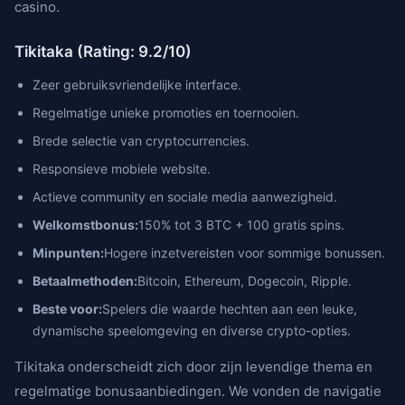
casino.
Tikitaka (Rating: 9.2/10)
Zeer gebruiksvriendelijke interface.
Regelmatige unieke promoties en toernooien.
Brede selectie van cryptocurrencies.
Responsieve mobiele website.
Actieve community en sociale media aanwezigheid.
Welkomstbonus:
150% tot 3 BTC + 100 gratis spins.
Minpunten:
Hogere inzetvereisten voor sommige bonussen.
Betaalmethoden:
Bitcoin, Ethereum, Dogecoin, Ripple.
Beste voor:
Spelers die waarde hechten aan een leuke,
dynamische speelomgeving en diverse crypto-opties.
Tikitaka onderscheidt zich door zijn levendige thema en
regelmatige bonusaanbiedingen. We vonden de navigatie