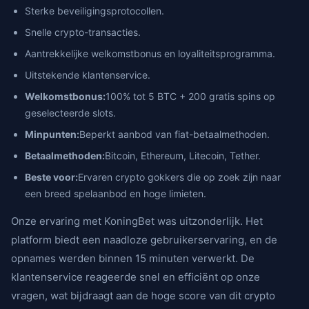
Sterke beveiligingsprotocollen.
Snelle crypto-transacties.
Aantrekkelijke welkomstbonus en loyaliteitsprogramma.
Uitstekende klantenservice.
Welkomstbonus:
100% tot 5 BTC + 200 gratis spins op
geselecteerde slots.
Minpunten:
Beperkt aanbod van fiat-betaalmethoden.
Betaalmethoden:
Bitcoin, Ethereum, Litecoin, Tether.
Beste voor:
Ervaren crypto gokkers die op zoek zijn naar
een breed spelaanbod en hoge limieten.
Onze ervaring met KoningBet was uitzonderlijk. Het
platform biedt een naadloze gebruikerservaring, en de
opnames werden binnen 15 minuten verwerkt. De
klantenservice reageerde snel en efficiënt op onze
vragen, wat bijdraagt aan de hoge score van dit crypto