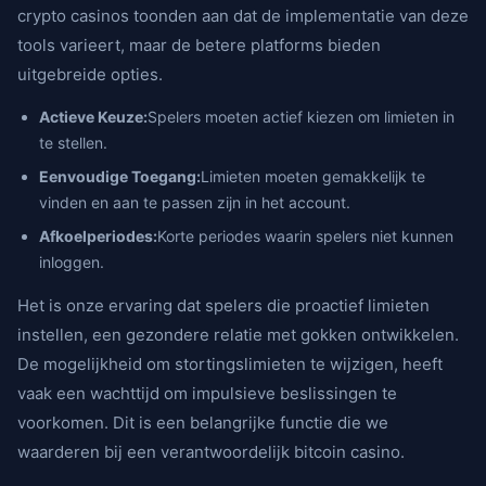
crypto casinos toonden aan dat de implementatie van deze
tools varieert, maar de betere platforms bieden
uitgebreide opties.
Actieve Keuze:
Spelers moeten actief kiezen om limieten in
te stellen.
Eenvoudige Toegang:
Limieten moeten gemakkelijk te
vinden en aan te passen zijn in het account.
Afkoelperiodes:
Korte periodes waarin spelers niet kunnen
inloggen.
Het is onze ervaring dat spelers die proactief limieten
instellen, een gezondere relatie met gokken ontwikkelen.
De mogelijkheid om stortingslimieten te wijzigen, heeft
vaak een wachttijd om impulsieve beslissingen te
voorkomen. Dit is een belangrijke functie die we
waarderen bij een verantwoordelijk bitcoin casino.