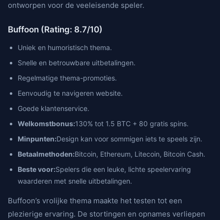
ontworpen voor de veeleisende speler.
Buffoon (Rating: 8.7/10)
Uniek en humoristisch thema.
Snelle en betrouwbare uitbetalingen.
Regelmatige thema-promoties.
Eenvoudig te navigeren website.
Goede klantenservice.
Welkomstbonus:
130% tot 1.5 BTC + 80 gratis spins.
Minpunten:
Design kan voor sommigen iets te speels zijn.
Betaalmethoden:
Bitcoin, Ethereum, Litecoin, Bitcoin Cash.
Beste voor:
Spelers die een leuke, lichte speelervaring
waarderen met snelle uitbetalingen.
Buffoon’s vrolijke thema maakte het testen tot een
plezierige ervaring. De stortingen en opnames verliepen